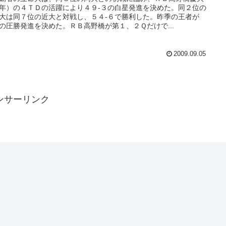
年）の４ＴＤの活躍により４９-３の白星発進を決めた。同２位の
大は同７位の近大と対戦し、５４-６で勝利した。昨季の王者が
の圧勝発進を決めた。ＲＢ高野橋が第１、２Ｑだけで...
2009.09.05
ンサーリンク