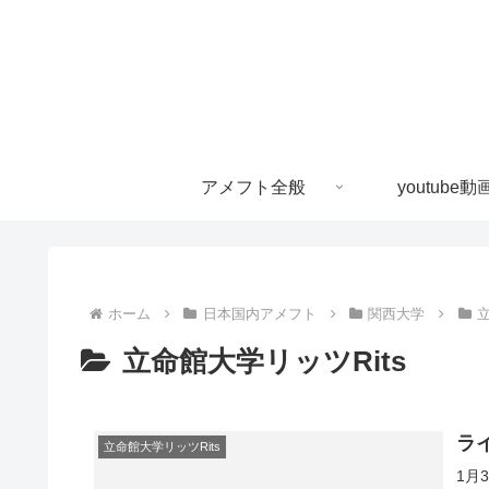
アメフト全般
youtube動
ホーム
日本国内アメフト
関西大学
立
立命館大学リッツRits
ラ
立命館大学リッツRits
1月