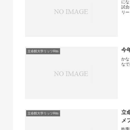
にな
試合
リー
今
立命館大学リッツRits
かな
なで
立
立命館大学リッツRits
メ
昨季