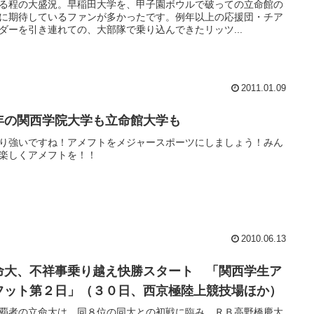
る程の大盛況。早稲田大学を、甲子園ボウルで破っての立命館の
に期待しているファンが多かったです。例年以上の応援団・チア
ダーを引き連れての、大部隊で乗り込んできたリッツ...
2011.01.09
年の関西学院大学も立命館大学も
り強いですね！アメフトをメジャースポーツにしましょう！みん
楽しくアメフトを！！
2010.06.13
命大、不祥事乗り越え快勝スタート 「関西学生ア
フット第２日」（３０日、西京極陸上競技場ほか）
覇者の立命大は、同８位の同大との初戦に臨み、ＲＢ高野橋慶大