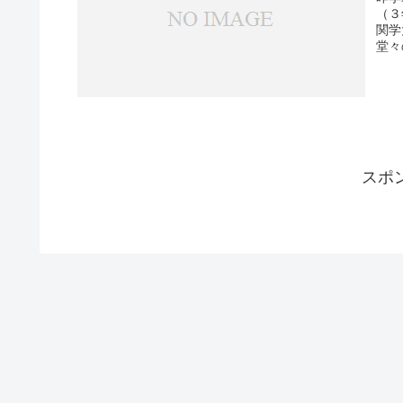
（３
関学
堂々
スポ