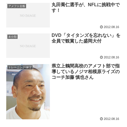
丸田喬仁選手が、NFLに挑戦中で
アメフト全般
す！
2012.08.16
DVD「タイタンズを忘れない」を
未分類
全員で観賞した盛岡大付
2012.08.16
県立上鶴間高校のアメフト部で指
トレーニング/練習
導しているノジマ相模原ライズの
コーチ加藤 慎也さん
2012.08.16