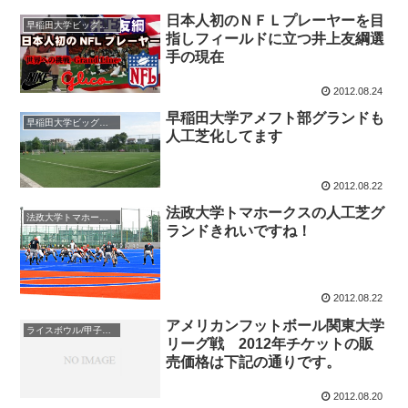
日本人初のＮＦＬプレーヤーを目
早稲田大学ビッグベアーズ/waseda university BigBears
指しフィールドに立つ井上友綱選
手の現在
2012.08.24
早稲田大学アメフト部グランドも
早稲田大学ビッグベアーズ/waseda university BigBears
人工芝化してます
2012.08.22
法政大学トマホークスの人工芝グ
法政大学トマホークス
ランドきれいですね！
2012.08.22
アメリカンフットボール関東大学
ライスボウル/甲子園ボウル/クラッシュボウル
リーグ戦 2012年チケットの販
売価格は下記の通りです。
2012.08.20