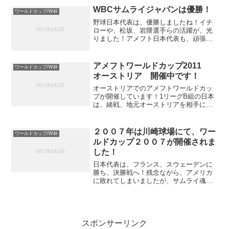
WBCサムライジャパンは優勝！
ワールドカップ/W杯
野球日本代表は、優勝しましたね！イチ
ローや、松坂、岩隈選手らの活躍が、光
りました！アメフト日本代表も、頑張っ
てほしいですね！アメフトをメジャース
ポーツにしましょう！みんなで楽しくア
メフトを！！
アメフトワールドカップ2011
ワールドカップ/W杯
オーストリア 開催中です！
オーストリアでのアメフトワールドカッ
プが開催しています！1リーグB組の日本
は、緒戦、地元オーストリアを相手に、
接戦の末、24-6で勝利！RBの末吉君（早
稲田大学）の２つのタッチダウンで突き
放しましたね！QBの高田選手の落ち着い
２００７年は川崎球場にて、ワー
ワールドカップ/W杯
たクウォーター...
ルドカップ２００７が開催されま
した！
日本代表は、フランス、スウェーデンに
勝ち、決勝戦へ！残念ながら、アメリカ
に敗れてしまいましたが、サムライ魂、
見せていただきました！かっこよかった
っす！ちなみに、選手の方々は、K/P 1
金親 洋介 かねおや ようすけ オービック
シーガルズ ...
スポンサーリンク