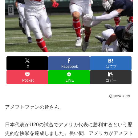
X
Facebook
はてブ
Pocket
LINE
コピー
2024.06.29
アメフトファンの皆さん、
日本代表がU20の試合でアメリカ代表に勝利するという歴
史的な快挙を達成しました。長い間、アメリカがアメフト