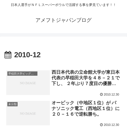
日本人選手がＮＦＬスーパーボウルで活躍する事を夢見ています！！
アメフトジャパンブログ
2010-12
西日本代表の立命館大学が東日本
早稲田大学ビッグベアーズ/waseda university BigBears
代表の早稲田大学を４８－２１で
下し、 ２年ぶり７度目の優勝を
果たした。
2010.12.30
オービック（中地区１位）が パ
未分類
ナソニック電工（西地区１位）に
２０－１６で逆転勝ち。
2010.12.30