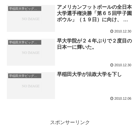
アメリカンフットボールの全日本
早稲田大学ビッグベアーズ/waseda university BigBears
大学選手権決勝「第６５回甲子園
ボウル」（１９日）に向け、 土
の内野部分に１５日、天然芝が張
られた。
2010.12.30
早大学院が２４年ぶりで２度目の
早稲田大学ビッグベアーズ/waseda university BigBears
日本一に輝いた。
2010.12.30
早稲田大学が法政大学を下し
早稲田大学ビッグベアーズ/waseda university BigBears
2010.12.06
スポンサーリンク