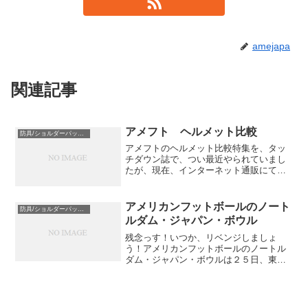
amejapa
関連記事
アメフト ヘルメット比較
防具/ショルダーパッド/ヘルメット
アメフトのヘルメット比較特集を、タッ
チダウン誌で、つい最近やられていまし
たが、現在、インターネット通販にて、3
タイプ購入できます。まず、最もポピュ
ラーなヘルメット、リデル VSRー4 （ア
メフト用ヘルメット）です。シルエット
アメリカンフットボールのノート
防具/ショルダーパッド/ヘルメット
も丸く、軽量でか...
ルダム・ジャパン・ボウル
残念っす！いつか、リベンジしましょ
う！アメリカンフットボールのノートル
ダム・ジャパン・ボウルは２５日、東京
ドームで行われ、日本代表は米大学の名
門ノートルダム大の卒業生チームに３―
１９で敗れた。日本は第１クオーターに
青木大介（専大）の３０ヤー...