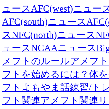
ュース
AFC(west)ニュー
AFC(south)ニュース
AFC
ス
NFC(north)ニュース
NF
ュース
NCAAニュース
B
メフトのルール
アメフト
フトを始めるには？
体を
フトよもやま話
練習/ト
フト関連
アメフト関連リ