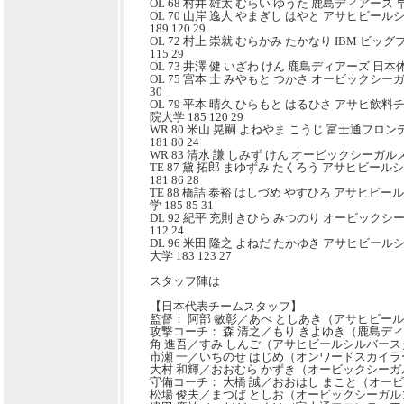
OL 68 村井 雄太 むらい ゆうた 鹿島ディアーズ 早稲
OL 70 山岸 逸人 やまぎし はやと アサヒビー
189 120 29
OL 72 村上 崇就 むらかみ たかなり IBM ビッグ
115 29
OL 73 井澤 健 いざわ けん 鹿島ディアーズ 日本体育大
OL 75 宮本 士 みやもと つかさ オービックシーガル
30
OL 79 平本 晴久 ひらもと はるひさ アサヒ飲
院大学 185 120 29
WR 80 米山 晃嗣 よねやま こうじ 富士通フロ
181 80 24
WR 83 清水 謙 しみず けん オービックシーガルズ 専
TE 87 黛 拓郎 まゆずみ たくろう アサヒビー
181 86 28
TE 88 橋詰 泰裕 はしづめ やすひろ アサヒビ
学 185 85 31
DL 92 紀平 充則 きひら みつのり オービックシ
112 24
DL 96 米田 隆之 よねだ たかゆき アサヒビー
大学 183 123 27
スタッフ陣は
【日本代表チームスタッフ】
監督： 阿部 敏彰／あべ としあき（アサヒビー
攻撃コーチ： 森 清之／もり きよゆき（鹿島デ
角 進吾／すみ しんご（アサヒビールシルバース
市瀬 一／いちのせ はじめ（オンワードスカイラ
大村 和輝／おおむら かずき（オービックシーガ
守備コーチ： 大橋 誠／おおはし まこと（オー
松場 俊夫／まつば としお（オービックシーガル