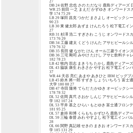
27
DB 24 佐野 忠也 さの ただなり 鹿島ディアーズ 日本
WR 25 前田 一之 まえだ かずゆき オンワード
学 174 75 29
LB 29 塚田 昌克 つかだ まさよし オービックシ
90 23
LB 30 東 健太郎 あずま けんたろう 松下電工インパ
27
RB 31 杉澤 浩二 すぎさわ こうじ オンワード
173 76 29
DB 34 工藤 建太 くどう けんた アサヒビール
179 76 32
DB 35 長田 健 ながた けん オール三菱ライオンズ 立
DB 36 三宅 剛司 みやけ たけし アサヒ飲料チ
182 78 23
LB 42 牧内 崇志 まきうち たかし 鹿島ディアーズ 新
DL 43 脇坂 康生 わきさか やすお 松下電工インパル
37
WR 44 天谷 亮仁 あまや あきひと IBM ビッグブルー
LB 45 鈴木 將一郎 すずき しょういちろう 富
大学 180 88 27
DB 47 寺田 隆将 てらだ たかゆき オービック
178 78 32
DL 52 佐岡 真弐 さおか しんじ アサヒビール
学 182 107 24
DL 53 平井 基之 ひらい もとゆき 富士通フロ
181 95 25
OL 57 倉持 和博 くらもち かずひろ 鹿島ディアーズ 
DL 59 三輪 泰督 みわ やすよし 松下電工インパルス
28
OL 66 関野 真記雄 せきの まきお オンワード
学 185 131 29