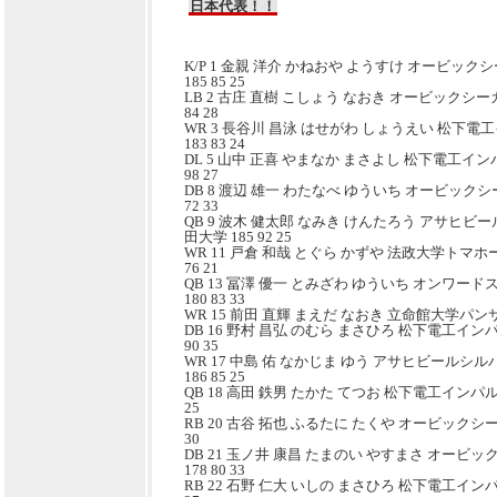
日本代表！！
K/P 1 金親 洋介 かねおや ようすけ オービッ
185 85 25
LB 2 古庄 直樹 こしょう なおき オービックシー
84 28
WR 3 長谷川 昌泳 はせがわ しょうえい 松下
183 83 24
DL 5 山中 正喜 やまなか まさよし 松下電工イン
98 27
DB 8 渡辺 雄一 わたなべ ゆういち オービックシ
72 33
QB 9 波木 健太郎 なみき けんたろう アサヒビ
田大学 185 92 25
WR 11 戸倉 和哉 とぐら かずや 法政大学トマホ
76 21
QB 13 冨澤 優一 とみざわ ゆういち オンワー
180 83 33
WR 15 前田 直輝 まえだ なおき 立命館大学パンサーズ
DB 16 野村 昌弘 のむら まさひろ 松下電工イン
90 35
WR 17 中島 佑 なかじま ゆう アサヒビールシ
186 85 25
QB 18 高田 鉄男 たかた てつお 松下電工インパルス
25
RB 20 古谷 拓也 ふるたに たくや オービックシー
30
DB 21 玉ノ井 康昌 たまのい やすまさ オービ
178 80 33
RB 22 石野 仁大 いしの まさひろ 松下電工インパル