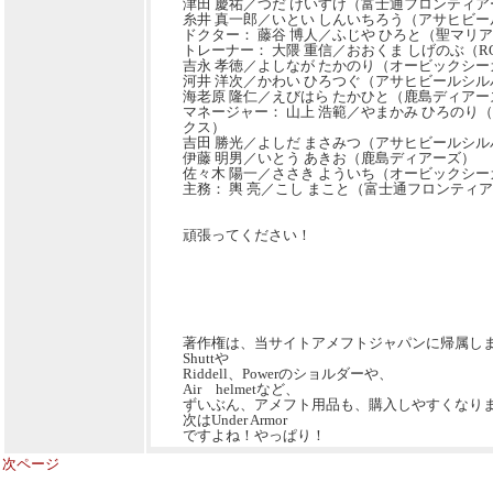
津田 慶祐／つだ けいすけ（富士通フロンティア
糸井 真一郎／いとい しんいちろう（アサヒビ
ドクター： 藤谷 博人／ふじや ひろと（聖マリ
トレーナー： 大隈 重信／おおくま しげのぶ（RO
吉永 孝徳／よしなが たかのり（オービックシー
河井 洋次／かわい ひろつぐ（アサヒビールシ
海老原 隆仁／えびはら たかひと（鹿島ディアー
マネージャー： 山上 浩範／やまかみ ひろのり
クス）
吉田 勝光／よしだ まさみつ（アサヒビールシ
伊藤 明男／いとう あきお（鹿島ディアーズ）
佐々木 陽一／ささき よういち（オービックシー
主務： 輿 亮／こし まこと（富士通フロンティ
頑張ってください！
著作権は、当サイトアメフトジャパンに帰属し
Shuttや
Riddell、Powerのショルダーや、
Air helmetなど、
ずいぶん、アメフト用品も、購入しやすくなり
次はUnder Armor
ですよね！やっぱり！
次ページ