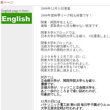
前ページ
2008年12月11日更新
English page is here↓
2008年度秋季リーグ戦も終盤です！
関東・関西学生ともに、
速報・星取表から目を離せない状況です。
関東大学Aブロックでは、
日本大学が早稲田大学らを破り、1位通過しまし
関東大学Bブロックは、
法政大学の順当勝ちでした。
明治大学の善戦が光りました。
２００８年１２月７日（日）に、
関東大学王座決定戦である、
クラッシュボウルが行われました。
法政大学が日本大学を7-6で破り、
関東大学王座に就きました。
関西では、
立命館大学が、関西学院大学らを破り、
優勝です。
京都大学が、リッツこと立命館大学を、
あと一歩のところまで追い詰めたのが、
印象的でした。
12月21日には、
パナソニック電工杯 第63回 毎日甲子園ボウル in 
大学王座決定戦が行われます。