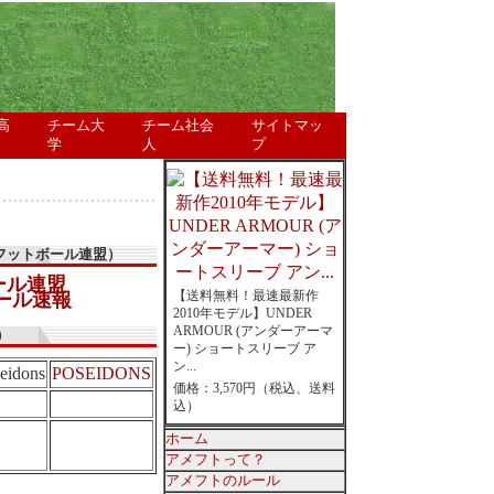
高
チーム大
チーム社会
サイトマッ
学
人
プ
フットボール連盟）
ール連盟
【送料無料！最速最新作
ール速報
2010年モデル】UNDER
ARMOUR (アンダーアーマ
）
ー) ショートスリーブ ア
ン...
eidons
POSEIDONS
価格：3,570円（税込、送料
込）
ホーム
アメフトって？
アメフトのルール