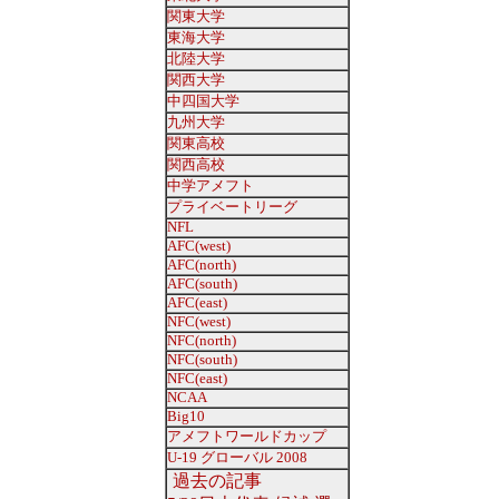
関東大学
東海大学
北陸大学
関西大学
中四国大学
九州大学
関東高校
関西高校
中学アメフト
プライベートリーグ
NFL
AFC(west)
AFC(north)
AFC(south)
AFC(east)
NFC(west)
NFC(north)
NFC(south)
NFC(east)
NCAA
Big10
アメフトワールドカップ
U-19 グローバル 2008
過去の記事