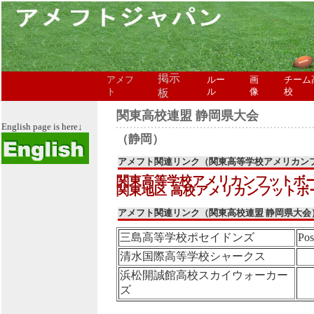
掲示
アメフ
ルー
画
チーム
ト
板
ル
像
校
関東高校連盟 静岡県大会
English page is here↓
（静岡）
アメフト関連リンク（関東高等学校アメリカン
関東高等学校アメリカンフットボ
関東地区 高校アメリカンフットボ
アメフト関連リンク（関東高校連盟 静岡県大会
三島高等学校ポセイドンズ
Pos
清水国際高等学校シャークス
浜松開誠館高校スカイウォーカー
ズ