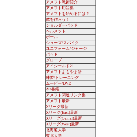
アメフト戦術紹介
アメフト用語集
アメフトを始めるには？
体を作ろう！
ショルダーパッド
ヘルメット
ボール
シューズ/スパイク
ユニフォーム/ジャージ
パッド
グローブ
アイシールド21
アメフトよもやま話
練習/トレーニング
ムービー/DVD
本/書籍
アメフト関連リンク集
アメフト最新
Xリーグ最新
Xリーグ(East)最新
Xリーグ(Cenral)最新
Xリーグ(West)最新
北海道大学
東北大学