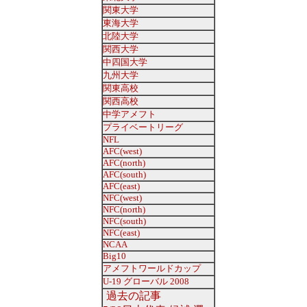
関東大学
東海大学
北陸大学
関西大学
中四国大学
九州大学
関東高校
関西高校
中学アメフト
プライベートリーグ
NFL
AFC(west)
AFC(north)
AFC(south)
AFC(east)
NFC(west)
NFC(north)
NFC(south)
NFC(east)
NCAA
Big10
アメフトワールドカップ
U-19 グローバル 2008
過去の記事