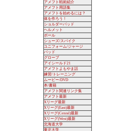
アメフト戦術紹介
アメフト用語集
アメフトを始めるには？
体を作ろう！
ショルダーパッド
ヘルメット
ボール
シューズ/スパイク
ユニフォーム/ジャージ
パッド
グローブ
アイシールド21
アメフトよもやま話
練習/トレーニング
ムービー/DVD
本/書籍
アメフト関連リンク集
アメフト最新
Xリーグ最新
Xリーグ(East)最新
Xリーグ(Cenral)最新
Xリーグ(West)最新
北海道大学
東北大学