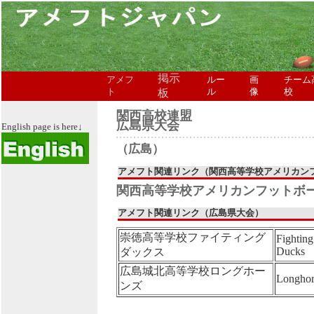
掲示
アメフ
ルー
画
チーム
ト
板
ル
像
校
関西高校連盟
広島県大会
English page is here↓
（広島）
アメフト関連リンク（関西高等学校アメリカン
関西高等学校アメリカンフットボ
アメフト関連リンク（広島県大会）
崇徳高等学校ファイティング
Fighting
Ducks
ダックス
広島城北高等学校ロングホー
Longhor
ンズ