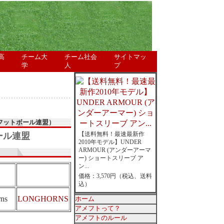
高
チーム大
チーム社会
サイトマッ
学
人
プ
フットボール連盟）
【送料無料！最速最新作
ール連盟
2010年モデル】UNDER
ARMOUR (アンダーアーマ
ー) ショートスリーブ ア
ン...
価格：3,570円（税込、送料
込）
ns
LONGHORNS
ホーム
アメフトって？
アメフトのルール