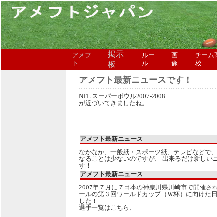
掲示
アメフ
ルー
画
チーム
ト
板
ル
像
校
アメフト最新ニュースです！
NFL スーパーボウル2007-2008
が近づいてきましたね。
アメフト最新ニュース
なかなか、一般紙・スポーツ紙、テレビなどで
なることは少ないのですが、 出来るだけ新しい
す！
アメフト最新ニュース
2007年７月に７日本の神奈川県川崎市で開催さ
ールの第３回ワールドカップ（Ｗ杯）に向けた
した！
選手一覧はこちら、