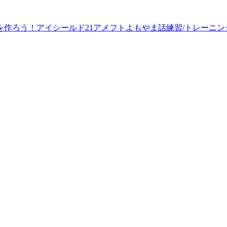
を作ろう！
アイシールド21
アメフトよもやま話
練習/トレーニン